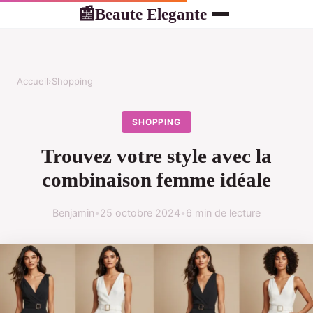
Beaute Elegante
📰
Accueil
›
Shopping
SHOPPING
Trouvez votre style avec la
combinaison femme idéale
Benjamin
•
25 octobre 2024
•
6 min de lecture