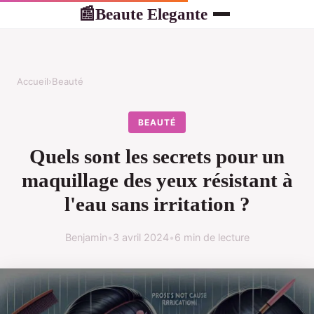
Beaute Elegante
📰
Accueil
›
Beauté
BEAUTÉ
Quels sont les secrets pour un
maquillage des yeux résistant à
l'eau sans irritation ?
Benjamin
•
3 avril 2024
•
6 min de lecture