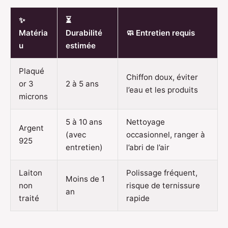
✨
⏳
Matéria
Durabilité
🧼 Entretien requis
u
estimée
Plaqué
Chiffon doux, éviter
or 3
2 à 5 ans
l’eau et les produits
microns
5 à 10 ans
Nettoyage
Argent
(avec
occasionnel, ranger à
925
entretien)
l’abri de l’air
Laiton
Polissage fréquent,
Moins de 1
non
risque de ternissure
an
traité
rapide