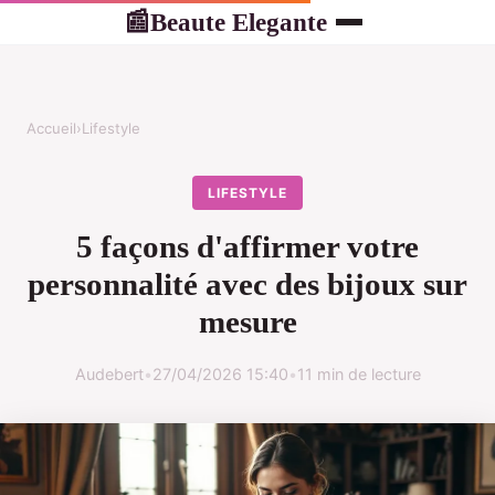
Beaute Elegante
📰
Accueil
›
Lifestyle
LIFESTYLE
5 façons d'affirmer votre
personnalité avec des bijoux sur
mesure
Audebert
•
27/04/2026 15:40
•
11 min de lecture